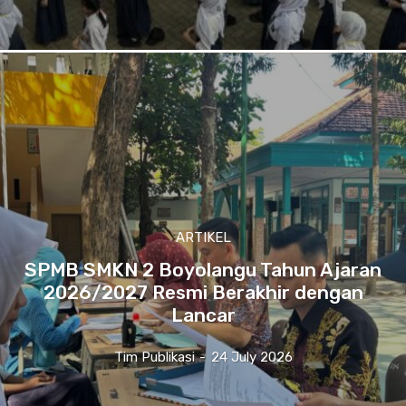
ARTIKEL
SPMB SMKN 2 Boyolangu Tahun Ajaran
2026/2027 Resmi Berakhir dengan
Lancar
Tim Publikasi
-
24 July 2026