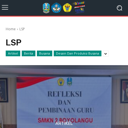
Home
LSP
LSP
Artikel
Berita
Busana
Desain Dan Produksi Busana
ARTIKEL