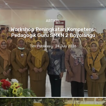
ARTIKEL
Workshop Peningkatan Kompetensi
Pedagogik Guru SMKN 2 Boyolangu
Tim Publikasi
-
24 July 2026