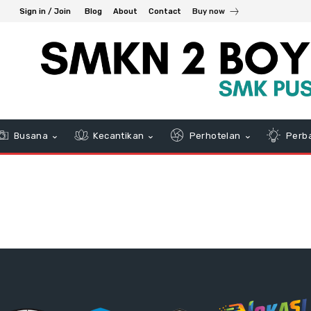
Sign in / Join
Blog
About
Contact
Buy now
Busana
Kecantikan
Perhotelan
Perb