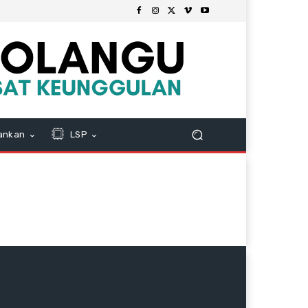
ankan
LSP