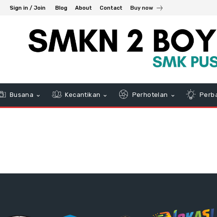
Sign in / Join
Blog
About
Contact
Buy now
Busana
Kecantikan
Perhotelan
Perb