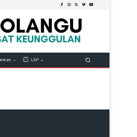
ankan
LSP