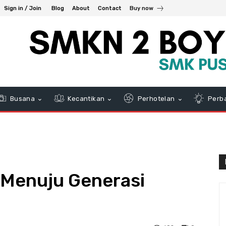
Sign in / Join
Blog
About
Contact
Buy now
Busana
Kecantikan
Perhotelan
Perb
Menuju Generasi