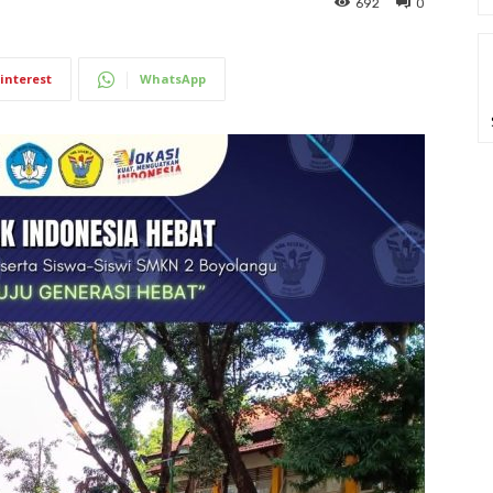
692
0
interest
WhatsApp