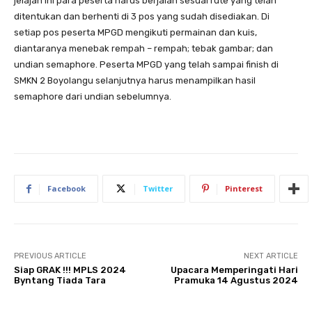
jelajah ini para peserta harus berjalan sesuai rute yang telah
ditentukan dan berhenti di 3 pos yang sudah disediakan. Di
setiap pos peserta MPGD mengikuti permainan dan kuis,
diantaranya menebak rempah – rempah; tebak gambar; dan
undian semaphore. Peserta MPGD yang telah sampai finish di
SMKN 2 Boyolangu selanjutnya harus menampilkan hasil
semaphore dari undian sebelumnya.
Facebook
Twitter
Pinterest
PREVIOUS ARTICLE
NEXT ARTICLE
Siap GRAK !!! MPLS 2024
Upacara Memperingati Hari
Byntang Tiada Tara
Pramuka 14 Agustus 2024