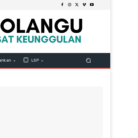
ankan
LSP