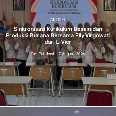
ARTIKEL
Sinkronisasi Kurikulum Desain dan
Produksi Busana Bersama Elly Virgowati
dari L-Vier
Tim Publikasi
-
7 August 2026