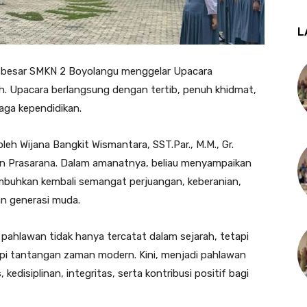
L
a besar SMKN 2 Boyolangu menggelar Upacara
h. Upacara berlangsung dengan tertib, penuh khidmat,
naga kependidikan.
leh Wijana Bangkit Wismantara, SST.Par., M.M., Gr.
dan Prasarana. Dalam amanatnya, beliau menyampaikan
uhkan kembali semangat perjuangan, keberanian,
an generasi muda.
pahlawan tidak hanya tercatat dalam sejarah, tetapi
api tantangan zaman modern. Kini, menjadi pahlawan
 kedisiplinan, integritas, serta kontribusi positif bagi