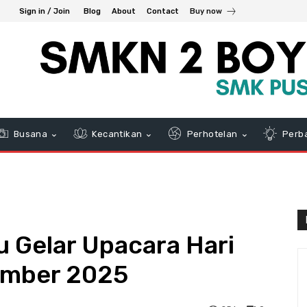
Sign in / Join
Blog
About
Contact
Buy now
Busana
Kecantikan
Perhotelan
Perb
 Gelar Upacara Hari
ember 2025