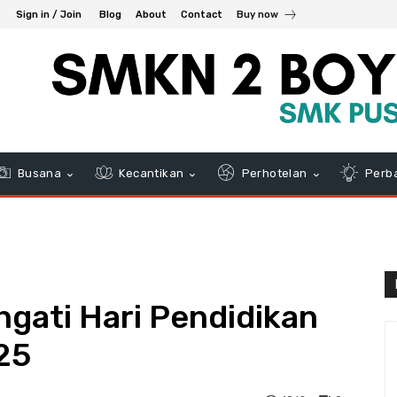
Sign in / Join
Blog
About
Contact
Buy now
Busana
Kecantikan
Perhotelan
Perb
gati Hari Pendidikan
25