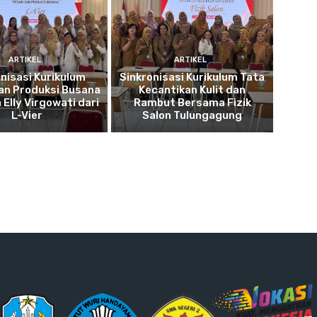
ARTIKEL
ARTIKEL
onisasi Kurikulum
Sinkronisasi Kurikulum Tata
an Produksi Busana
Kecantikan Kulit dan
Elly Virgowati dari
Rambut Bersama Fizik
L-Vier
Salon Tulungagung