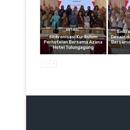
ARTIKEL
Sinkr
Sinkronisasi Kurikulum
Desain d
Perhotelan Bersama Azana
Bersama 
Hotel Tulungagung