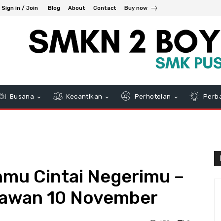
Sign in / Join
Blog
About
Contact
Buy now
Busana
Kecantikan
Perhotelan
Perb
nmu Cintai Negerimu –
lawan 10 November