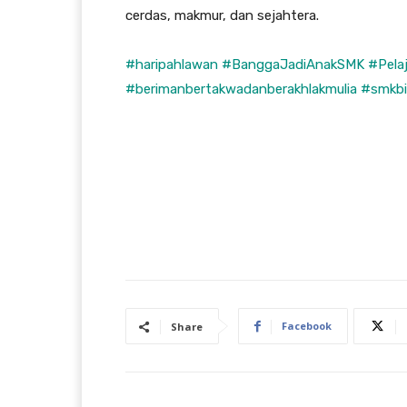
cerdas, makmur, dan sejahtera.
#haripahlawan
#BanggaJadiAnakSMK
#Pela
#berimanbertakwadanberakhlakmulia
#smkbi
Facebook
Share